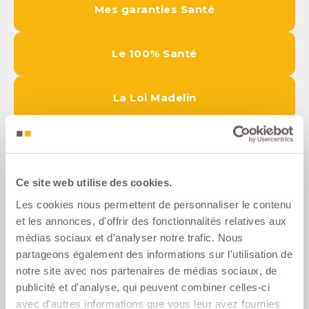
Mes garanties Santé
Le 100% Santé
La Loi Madelin
Questions les plus fréquentes
Ce site web utilise des cookies.
Les cookies nous permettent de personnaliser le contenu
Est-ce que le Tiers Payant fonctionne avec
et les annonces, d'offrir des fonctionnalités relatives aux
l'assurance Santé UTWIN ?
médias sociaux et d'analyser notre trafic. Nous
partageons également des informations sur l'utilisation de
Que faire en cas de reste à charge ?
notre site avec nos partenaires de médias sociaux, de
publicité et d'analyse, qui peuvent combiner celles-ci
avec d'autres informations que vous leur avez fournies
Comment bénéficier du dispositif 100%