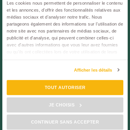
Les cookies nous permettent de personnaliser le contenu
SUIVEZ-NOUS !
Espace
et les annonces, d'offrir des fonctionnalités relatives aux
Partenaire
médias sociaux et d'analyser notre trafic. Nous
Espace
partageons également des informations sur l'utilisation de
Assuré
notre site avec nos partenaires de médias sociaux, de
publicité et d'analyse, qui peuvent combiner celles-ci
avec d'autres informations que vous leur avez fournies
ou qu'ils ont collectées lors de votre utilisation de leurs
services.
Particuliers
Assurance Emprunteur
Afficher les détails
L'assurance Emprunteur
Changer d’assurance prêt immobilier
TOUT AUTORISER
La loi Lemoine
JE CHOISIS
Vos besoins en assurance Emprunteur
Les offres Emprunteur UTWIN
CONTINUER SANS ACCEPTER
Élu Service Client de l'année en 2024