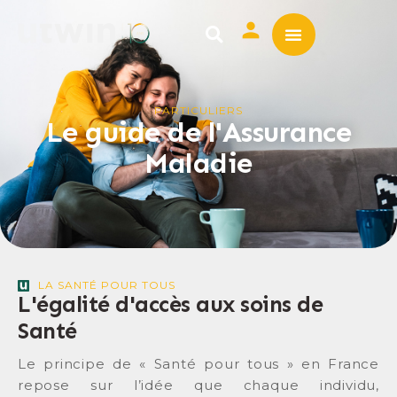
ASSURANCE EMPRUNTE
MUTUELLE SANTÉ
PARTICULIERS
Le guide de l'Assurance
Maladie
LA SANTÉ POUR TOUS
L'égalité d'accès aux soins de
Santé
Le principe de « Santé pour tous » en France
repose sur l’idée que chaque individu,