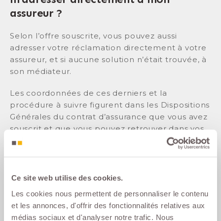
assureur ?
Selon l’offre souscrite, vous pouvez aussi
adresser votre réclamation directement à votre
assureur, et si aucune solution n’était trouvée, à
son médiateur.
Les coordonnées de ces derniers et la
procédure à suivre figurent dans les Dispositions
Générales du contrat d’assurance que vous avez
souscrit et que vous pouvez retrouver dans vos
espaces personnels.
Ce site web utilise des cookies.
Dans tous les cas, UTWIN, ses partenaires
Assureurs, votre Conseil en Assurance et les
Les cookies nous permettent de personnaliser le contenu
banques auprès desquelles vous avez
et les annonces, d'offrir des fonctionnalités relatives aux
souscrit votre prêt sont placés sous la
médias sociaux et d'analyser notre trafic. Nous