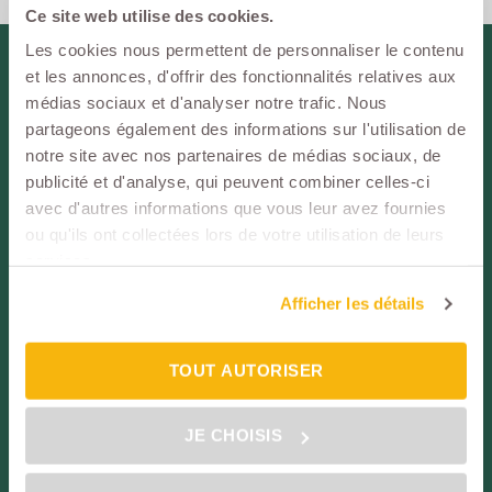
Ce site web utilise des cookies.
Les cookies nous permettent de personnaliser le contenu
et les annonces, d'offrir des fonctionnalités relatives aux
SUIVEZ-NOUS !
médias sociaux et d'analyser notre trafic. Nous
Espace
partageons également des informations sur l'utilisation de
Partenaire
notre site avec nos partenaires de médias sociaux, de
Espace
publicité et d'analyse, qui peuvent combiner celles-ci
Assuré
avec d'autres informations que vous leur avez fournies
ou qu'ils ont collectées lors de votre utilisation de leurs
services.
Particuliers
Afficher les détails
Assurance Emprunteur
L'assurance Emprunteur
TOUT AUTORISER
Changer d’assurance prêt immobilier
JE CHOISIS
La loi Lemoine
Vos besoins en assurance Emprunteur