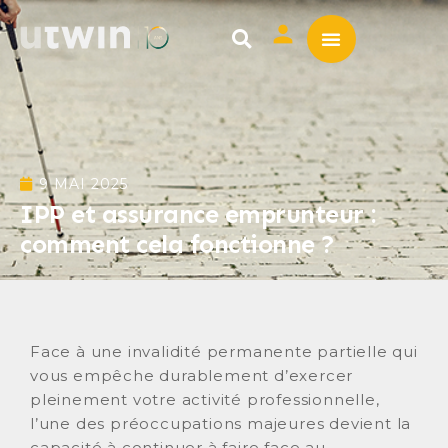
ASSURANCE EMPRUNTE
MUTUELLE SANTÉ
9 MAI 2025
IPP et assurance emprunteur :
comment cela fonctionne ?
Face à une invalidité permanente partielle qui
vous empêche durablement d’exercer
pleinement votre activité professionnelle,
l’une des préoccupations majeures devient la
capacité à continuer à faire face au