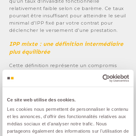
qu’un taux d’invalidité fonctionnelle
relativement faible selon ce barème. Ce taux
pourrait être insuffisant pour atteindre le seuil
minimal d’IPP fixé par votre contrat pour
déclencher le versement d’une prestation.
IPP mixte : une définition intermédiaire
plus équilibrée
Cette définition représente un compromis
intéressant entre les approches
professionnelle et fonctionnelle, puisqu’elle
calcule votre taux d’invalidité en combinant
à la fois l’évaluation des séquelles
Ce site web utilise des cookies.
physiques ou mentales selon un barème
médical de droit commun et la prise en
Les cookies nous permettent de personnaliser le contenu
compte de l’impact spécifique de ces
et les annonces, d'offrir des fonctionnalités relatives aux
limitations sur votre capacité à exercer
médias sociaux et d'analyser notre trafic. Nous
votre profession habituelle
.
partageons également des informations sur l'utilisation de