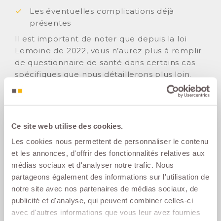
Les éventuelles complications déjà
présentes
Il est important de noter que depuis la loi
Lemoine de 2022, vous n’aurez plus à remplir
de questionnaire de santé dans certains cas
spécifiques que nous détaillerons plus loin.
Risques possibles selon le profil : surprime
ou refus
Ce site web utilise des cookies.
Qu’est-ce qu’une surprime en assurance
Les cookies nous permettent de personnaliser le contenu
emprunteur ?
et les annonces, d'offrir des fonctionnalités relatives aux
La surprime est un supplément de
médias sociaux et d'analyser notre trafic. Nous
cotisation appliqué par l’assureur pour
partageons également des informations sur l'utilisation de
compenser le risque supplémentaire lié à
notre site avec nos partenaires de médias sociaux, de
votre état de santé.
Elle s’exprime
publicité et d'analyse, qui peuvent combiner celles-ci
généralement en pourcentage de la prime
avec d'autres informations que vous leur avez fournies