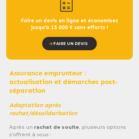
Faire un devis en ligne et économisez
jusqu'à 15 000 € sans efforts !
FAIRE UN DEVIS
A
ssurance emprunteur :
actualisation et démarches post-
séparation
Adaptation après
rachat/désolidarisation
Après un
rachat de soulte
, plusieurs options
s’offrent à vous :