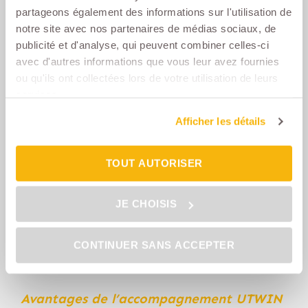
comparer les garanties et tarifs. Profitez de
partageons également des informations sur l'utilisation de
votre changement de situation pour
notre site avec nos partenaires de médias sociaux, de
optimiser votre couverture.
publicité et d'analyse, qui peuvent combiner celles-ci
avec d'autres informations que vous leur avez fournies
ou qu'ils ont collectées lors de votre utilisation de leurs
Conseils pratiques et rôle du
services.
courtier grossiste
Afficher les détails
Délégation ou renégociation
TOUT AUTORISER
La
délégation assurance emprunteur
permet souvent de réaliser des économies
significatives. Un courtier grossiste comme
JE CHOISIS
UTWIN compare les offres du marché et
négocie les meilleures conditions auprès des
CONTINUER SANS ACCEPTER
assureurs. N’hésitez pas à nous contacter ou à
faire une
simulation en ligne
.
Avantages de l’accompagnement UTWIN