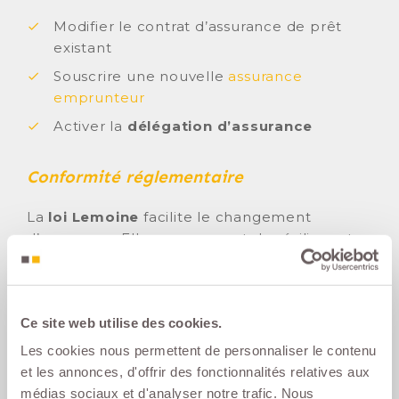
Modifier le contrat d’assurance de prêt
existant
Souscrire une nouvelle
assurance
emprunteur
Activer la
délégation d’assurance
Conformité réglementaire
La
loi Lemoine
facilite le changement
d’assurance. Elle vous permet de résilier votre
contrat d’
assurance de prêt immobilier
à tout
moment sans frais ni pénalités. Cette
flexibilité est particulièrement utile lors d’une
Ce site web utilise des cookies.
séparation.
Les cookies nous permettent de personnaliser le contenu
La
FSI assurance emprunteur
(
Fiche
et les annonces, d'offrir des fonctionnalités relatives aux
Standardisée d’Information
) vous aide à
médias sociaux et d'analyser notre trafic. Nous