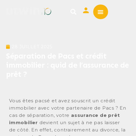
ASSURANCE EMPRUNTE
MUTUELLE SANTÉ
28 JUILLET 2025
Séparation de Pacs et crédit
immobilier : quid de l’assurance de
prêt ?
Vous êtes pacsé et avez souscrit un crédit
immobilier avec votre partenaire de Pacs ? En
cas de séparation, votre
assurance de prêt
immobilier
devient un sujet à ne pas laisser
de côté. En effet, contrairement au divorce, la