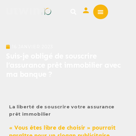
ASSURANCE EMPRUNTE
MUTUELLE SANTÉ
16 JANVIER 2023
Suis-je obligé de souscrire
l’assurance prêt immobilier avec
ma banque ?
La liberté de souscrire votre assurance
prêt immobilier
« Vous êtes libre de choisir » pourrait
paraître pour un slogan publicitaire