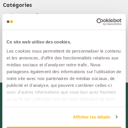
Catégories
Assurance Emprunteur
Assurance Santé
Partenaire
Ce site web utilise des cookies.
Règlementation
Les cookies nous permettent de personnaliser le contenu
et les annonces, d'offrir des fonctionnalités relatives aux
médias sociaux et d'analyser notre trafic. Nous
partageons également des informations sur l'utilisation de
notre site avec nos partenaires de médias sociaux, de
publicité et d'analyse, qui peuvent combiner celles-ci
avec d'autres informations que vous leur avez fournies
ou qu'ils ont collectées lors de votre utilisation de leurs
SUIVEZ-NOUS !
Espace
services.
Partenaire
Afficher les détails
Espace
Assuré