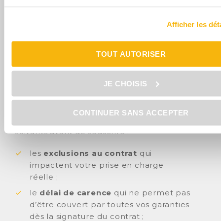
Les éléments à surveiller absolument
dans votre contrat de mutuelle santé
Afficher les dét
Vous cherchez un contrat de
complémentaire santé pas cher ? Méfiez-
TOUT AUTORISER
vous tout de même
d’une formule de
base qui ne serait pas adaptée à votre
JE CHOISIS
profil
. Surtout pour les seniors avec des
besoins plus importants ! Si la cotisation
reste un critère important, nous vous
CONTINUER SANS ACCEPTER
conseillons de bien étudier les éléments
suivants avant de souscrire :
les
exclusions au contrat
qui
impactent votre prise en charge
réelle ;
le
délai de carence
qui ne permet pas
d’être couvert par toutes vos garanties
dès la signature du contrat ;