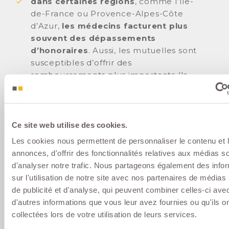
dans certaines régions
, comme l’Île-
de-France ou Provence-Alpes-Côte
d’Azur,
les médecins facturent plus
souvent des dépassements
d’honoraires
. Aussi, les mutuelles sont
susceptibles d’offrir des
remboursements plus importants (la
Sécurité sociale ne rembourse pas ces
dépassements). D’où une cotisation
plus chère ;
Ce site web utilise des cookies.
pour les bénéficiaires du régime
Alsace-Moselle
, avec une prise en
Les cookies nous permettent de personnaliser le contenu et 
charge plus importante de la part de
annonces, d'offrir des fonctionnalités relatives aux médias s
la Sécurité sociale,
les mutuelles
d'analyser notre trafic. Nous partageons également des info
proposent des tarifs plus
sur l'utilisation de notre site avec nos partenaires de médias
avantageux
, leur prise en charge
de publicité et d'analyse, qui peuvent combiner celles-ci ave
étant plus faible.
d'autres informations que vous leur avez fournies ou qu'ils o
collectées lors de votre utilisation de leurs services.