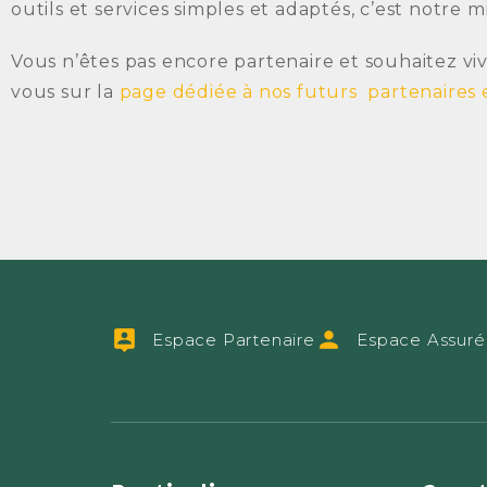
outils et services simples et adaptés, c’est notre mi
Vous n’êtes pas encore partenaire et souhaitez v
vous sur la
page dédiée à nos futurs partenaires
Espace Partenaire
Espace Assuré