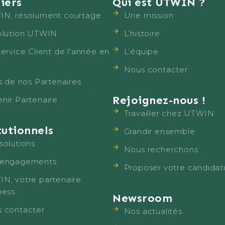
iers
Qui est UTWIN ?
N, résolument courtage
Une mission
olution UTWIN
L’histoire
Service Client de l'année en
L’équipe
4
Nous contacter
is de nos Partenaires
Rejoignez-nous !
nir Partenaire
Travailler chez UTWIN
tutionnels
Grandir ensemble
solutions
Nous recherchons
 engagements
Proposer votre candidat
N, votre partenaire
ness
Newsroom
 contacter
Nos actualités