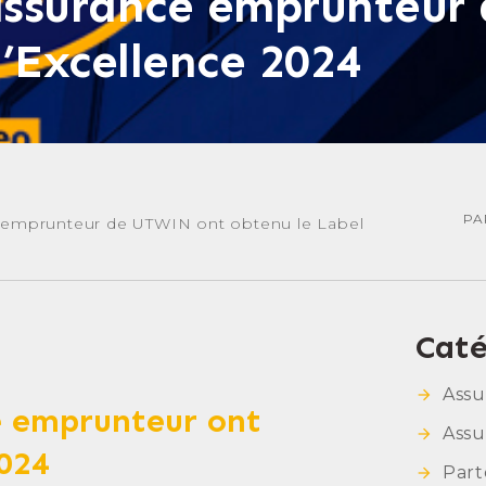
 assurance emprunteu
’Excellence 2024
PA
e emprunteur de UTWIN ont obtenu le Label
Caté
Ass
e emprunteur ont
Assu
2024
Part