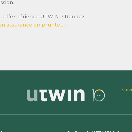
ssion.
ivre l’expérience UTWIN ? Rendez-
 en assurance emprunteur
.
SUIV