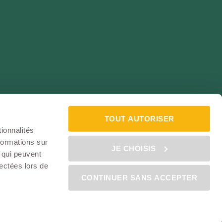
TOUT AUTORISER
ontacter
ionnalités
ssociation des Assurés
formations sur
JE CHOISIS
, qui peuvent
lectées lors de
CONTINUER SANS ACCEPTER
GRAF