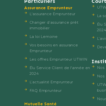
Particuliers
Court
UTWI
Assurance Emprunteur
L'assurance Emprunteur
La s
Changer d’assurance prêt
Élu 
immobilier
202
La loi Lemoine
L’av
Vos besoins en assurance
Deve
Emprunteur
Les offres Emprunteur UTWIN
Insti
Nos 
Élu Service Client de l'année en
2024
Nos
L’actualité Emprunteur
UTWI
busi
FAQ Emprunteur
Nous
Mutuelle Santé