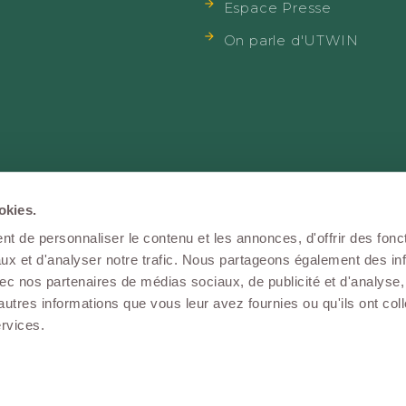
Espace Presse
On parle d'UTWIN
okies.
e
|
FAQ
|
Réclamations
|
Convention AERAS
|
Nous c
t de personnaliser le contenu et les annonces, d'offrir des fonct
GU
|
Politique de cookies
|
Données personnelles
|
A
ux et d'analyser notre trafic. Nous partageons également des in
 avec nos partenaires de médias sociaux, de publicité et d'analyse
autres informations que vous leur avez fournies ou qu'ils ont col
ervices.
WIN
©2026, tous droits réservés |
Réalisation STAR