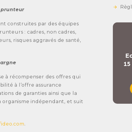
Règ
mprunteur
t construites par des équipes
runteurs : cadres, non cadres,
eurs, risques aggravés de santé,
Ec
pargne
15
ise à récompenser des offres qui
bilité à l’offre assurance
tions de garanties ainsi que la
un organisme indépendant, et suit
fideo.com
.