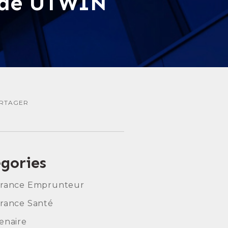
r de UTWIN
RTAGER
gories
urance Emprunteur
rance Santé
enaire