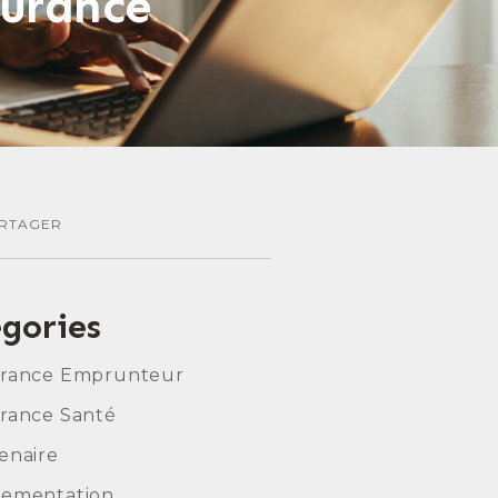
surance
RTAGER
gories
urance Emprunteur
rance Santé
enaire
lementation