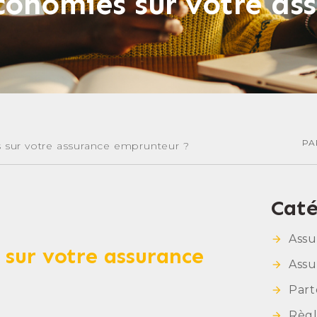
onomies sur votre as
PA
sur votre assurance emprunteur ?
Caté
Ass
sur votre assurance
Assu
Part
Règ