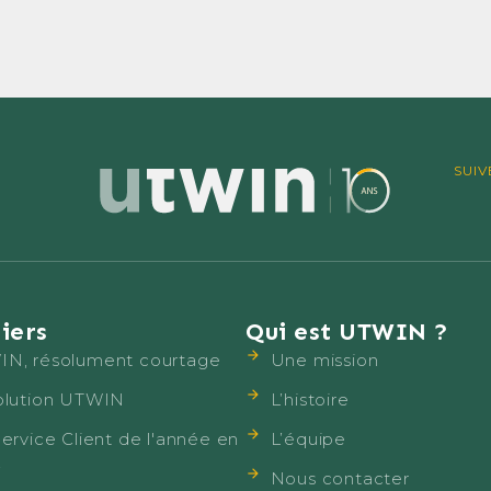
SUIV
iers
Qui est UTWIN ?
N, résolument courtage
Une mission
olution UTWIN
L’histoire
Service Client de l'année en
L’équipe
4
Nous contacter