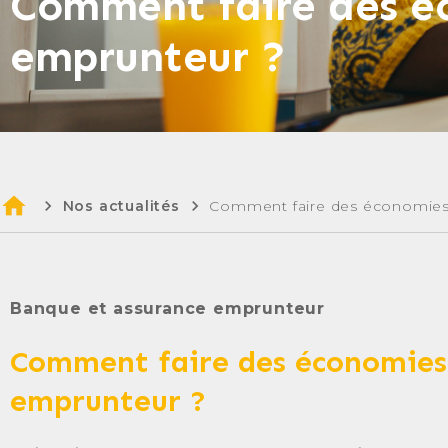
Comment faire des éc
emprunteur ?
home
chevron_right
chevron_right
Comment faire des économies 
Nos actualités
Banque et assurance emprunteur
Comment faire des économies 
emprunteur ?